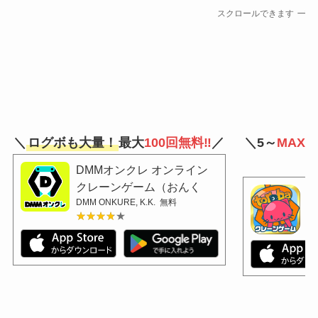
スクロールできます
＼
ログボも大量！
最大
100回無料‼
／
＼5～
MAX9
DMMオンクレ オンライン
クレーンゲーム（おんく
ク
DMM ONKURE, K.K.
無料
れ）
Cyb
★★★★★
★★★★★
★
★