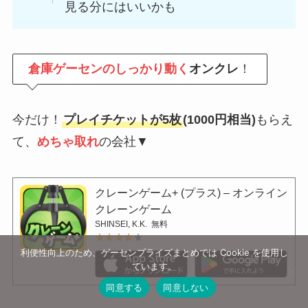
見る分にはいいかも
倉庫ゲーセンのしっかり動く
オンクレ
！
今だけ！
プレイチケットが5枚
(1000円相当)
もらえ
て、
めちゃ取れ
の会社▼
クレーンゲーム+ (プラス) – オンライン
クレーンゲーム
SHINSEI, K.K.
無料
★★★★★
★★★★★
利便性向上のため、ゲーセンプライズまとめでは Cookie を使用し
ています。
同意する
同意しない