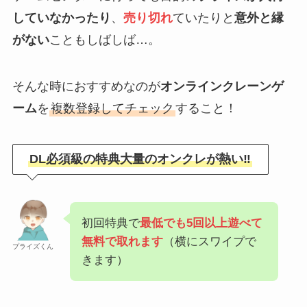
していなかったり
、
売り切れ
ていたりと
意外と縁
がない
こともしばしば…。
そんな時におすすめなのが
オンラインクレーンゲ
ーム
を
複数登録してチェック
すること！
DL必須級の特典大量のオンクレが熱い‼
初回特典で
最低でも5回以上遊べて
無料で取れます
（横にスワイプで
プライズくん
きます）