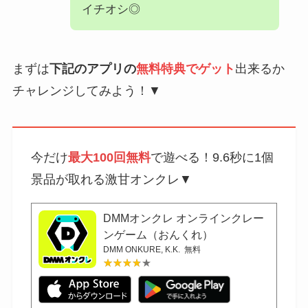
イチオシ◎
まずは
下記のアプリの
無料特典でゲット
出来るか
チャレンジしてみよう！▼
今だけ
最大100回無料
で遊べる！9.6秒に1個
景品が取れる激甘オンクレ▼
DMMオンクレ オンラインクレー
ンゲーム（おんくれ）
DMM ONKURE, K.K.
無料
★★★★★
★★★★★