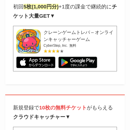
初回
5枚(1,000円分)
+1度の課金で継続的に
チ
ケット大量GET
▼
クレーンゲームトレバ – オンライ
ンキャッチャーゲーム
CyberStep, Inc.
無料
★★★★★
★★★★★
新規登録で
10枚の無料チケット
がもらえる
クラウドキャッチャー
▼